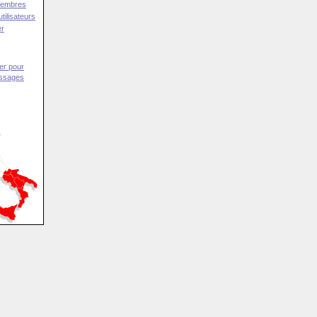
Membres
tilisateurs
er
er pour
essages