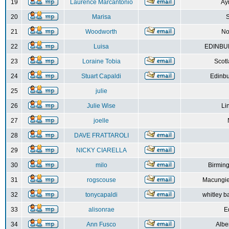
19
Laurence Marcantonio
Ay
20
Marisa
S
21
Woodworth
No
22
Luisa
EDINBUR
23
Loraine Tobia
Scot
24
Stuart Capaldi
Edinbu
25
julie
26
Julie Wise
Li
27
joelle
28
DAVE FRATTAROLI
29
NICKY CIARELLA
30
milo
Birmin
31
rogscouse
Macungie
32
tonycapaldi
whitley b
33
alisonrae
E
34
Ann Fusco
Albe