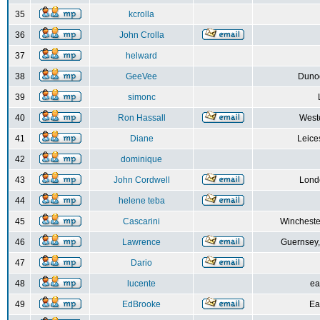
35
kcrolla
36
John Crolla
37
helward
38
GeeVee
Dunoo
39
simonc
40
Ron Hassall
Weste
41
Diane
Leice
42
dominique
43
John Cordwell
Lond
44
helene teba
45
Cascarini
Wincheste
46
Lawrence
Guernsey,
47
Dario
48
lucente
ea
49
EdBrooke
Ea