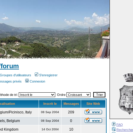
/forum
Groupes d'utilisateurs
S'enregistrer
messages privés
Connexion
éthode de tri:
Ordre
calisation
Inscrit le
Messages
Site Web
gium/Picinisco, Italy
209
08 Sep 2004
els, Belgium
0
08 Sep 2004
FAQ
ed Kingdom
10
14 Oct 2004
Recherche