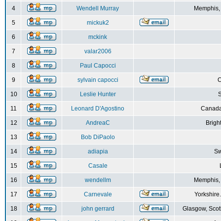
4
Wendell Murray
Memphis,
5
mickuk2
6
mckink
7
valar2006
8
Paul Capocci
9
sylvain capocci
10
Leslie Hunter
S
11
Leonard D'Agostino
Canada
12
AndreaC
Brigh
13
Bob DiPaolo
14
adiapia
Sw
15
Casale
16
wendellm
Memphis,
17
Carnevale
Yorkshire
18
john gerrard
Glasgow, Scot