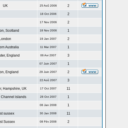
UK
2
25 Aoû 2006
2
18 Oct 2006
2
17 Nov 2006
n, Scotland
1
18 Nov 2006
London
2
19 Jan 2007
rn Australia
1
11 Mar 2007
ster, England
3
06 Avr 2007
1
07 Juin 2007
on, England
2
29 Juin 2007
3
22 Aoû 2007
r, Hampshire, UK
11
17 Oct 2007
 Channel islands
1
28 Oct 2007
1
08 Jan 2008
st sussex
11
30 Jan 2008
st Sussex
2
08 Fév 2008