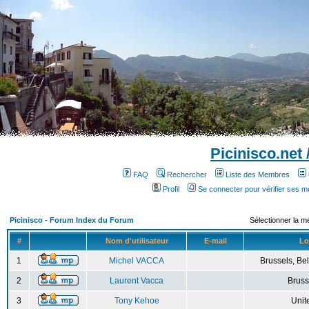
Picinisco.net
FAQ
Rechercher
Liste des Membres
Profil
Se connecter pour vérifier ses 
Picinisco - Forum Index du Forum
Sélectionner la m
#
Nom d'utilisateur
E-mail
Lo
1
Michel VACCA
Brussels, Bel
2
Laurent Vacca
Bruss
3
Tony Kehoe
Unit