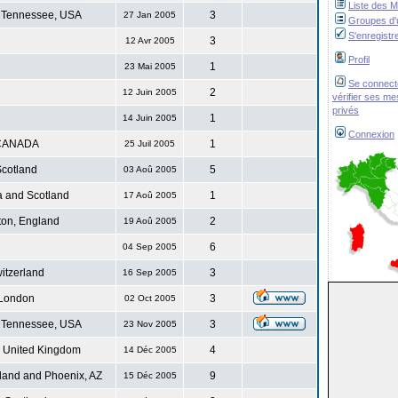
Liste des 
 Tennessee, USA
3
27 Jan 2005
Groupes d'u
S'enregistr
3
12 Avr 2005
Profil
1
23 Mai 2005
Se connect
2
12 Juin 2005
vérifier ses m
privés
1
14 Juin 2005
Connexion
CANADA
1
25 Juil 2005
cotland
5
03 Aoû 2005
 and Scotland
1
17 Aoû 2005
ton, England
2
19 Aoû 2005
6
04 Sep 2005
itzerland
3
16 Sep 2005
London
3
02 Oct 2005
 Tennessee, USA
3
23 Nov 2005
. United Kingdom
4
14 Déc 2005
land and Phoenix, AZ
9
15 Déc 2005