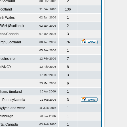
r Scotland
2
30 Déc 2005
cotland
136
31 Déc 2005
rth Wales
1
02 Jan 2006
GH (Scotland)
2
02 Jan 2006
land/Canada
3
07 Jan 2006
rgh, Scotland
76
08 Jan 2006
1
05 Fév 2006
ncolnshire
7
12 Fév 2006
NANCY
8
13 Fév 2006
3
17 Mar 2006
6
23 Mar 2006
gham, England
1
16 Avr 2006
, Pennsylvannia
3
01 Mai 2006
ay,tyne and wear
1
11 Juin 2006
dinburgh
1
28 Juil 2006
rta, Canada
1
03 Aoû 2006