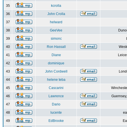
35
kcrolla
36
John Crolla
37
helward
38
GeeVee
Dunoo
39
simonc
40
Ron Hassall
Weste
41
Diane
Leice
42
dominique
43
John Cordwell
Lond
44
helene teba
45
Cascarini
Wincheste
46
Lawrence
Guernsey,
47
Dario
48
lucente
ea
49
EdBrooke
Ea