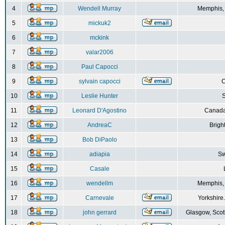
4
Wendell Murray
Memphis,
5
mickuk2
6
mckink
7
valar2006
8
Paul Capocci
9
sylvain capocci
10
Leslie Hunter
S
11
Leonard D'Agostino
Canada
12
AndreaC
Brigh
13
Bob DiPaolo
14
adiapia
Sw
15
Casale
16
wendellm
Memphis,
17
Carnevale
Yorkshire
18
john gerrard
Glasgow, Scot