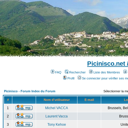
Picinisco.net
FAQ
Rechercher
Liste des Membres
Profil
Se connecter pour vérifier ses 
Picinisco - Forum Index du Forum
Sélectionner la m
#
Nom d'utilisateur
E-mail
Lo
1
Michel VACCA
Brussels, Bel
2
Laurent Vacca
Bruss
3
Tony Kehoe
Unit