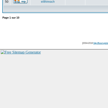
50
eilthireach
Page
1
sur
10
[2004-2018
http://forum.picin