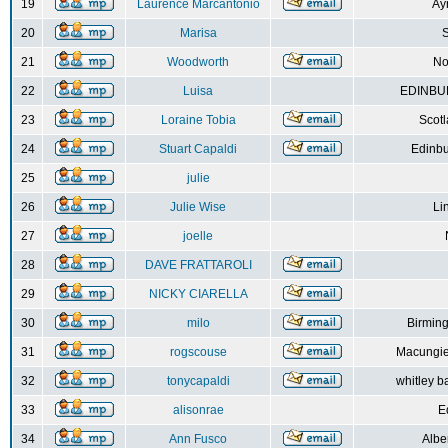
19
Laurence Marcantonio
Ay
20
Marisa
S
21
Woodworth
No
22
Luisa
EDINBUR
23
Loraine Tobia
Scot
24
Stuart Capaldi
Edinbu
25
julie
26
Julie Wise
Li
27
joelle
28
DAVE FRATTAROLI
29
NICKY CIARELLA
30
milo
Birmin
31
rogscouse
Macungie
32
tonycapaldi
whitley b
33
alisonrae
E
34
Ann Fusco
Albe