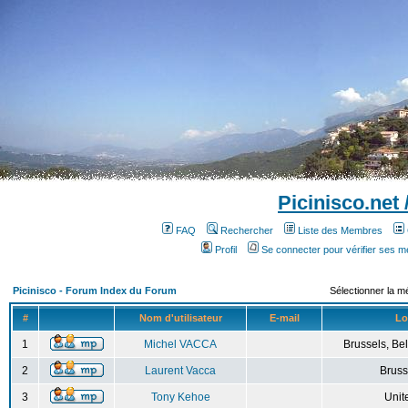
Picinisco.net
FAQ
Rechercher
Liste des Membres
Profil
Se connecter pour vérifier ses 
Picinisco - Forum Index du Forum
Sélectionner la m
#
Nom d'utilisateur
E-mail
Lo
1
Michel VACCA
Brussels, Bel
2
Laurent Vacca
Bruss
3
Tony Kehoe
Unit