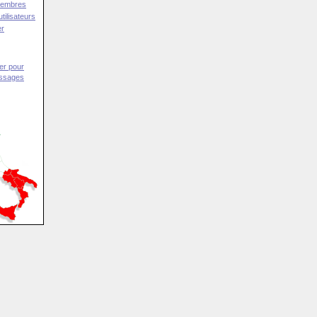
Membres
tilisateurs
er
er pour
essages