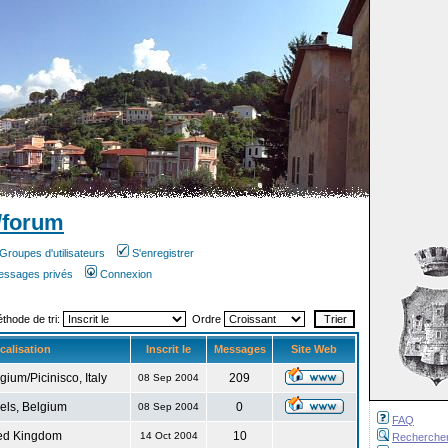
/forum
Groupes d'utilisateurs
S'enregistrer
messages privés
Connexion
éthode de tri:
Ordre
calisation
Inscrit le
Messages
Site Web
gium/Picinisco, Italy
209
08 Sep 2004
els, Belgium
0
08 Sep 2004
FAQ
ed Kingdom
10
14 Oct 2004
Recherche