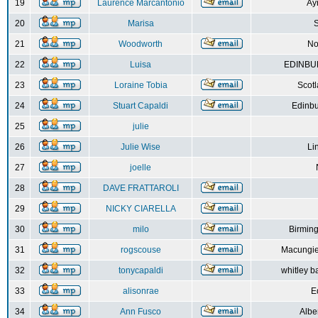
19
Laurence Marcantonio
Ay
20
Marisa
S
21
Woodworth
No
22
Luisa
EDINBUR
23
Loraine Tobia
Scot
24
Stuart Capaldi
Edinbu
25
julie
26
Julie Wise
Li
27
joelle
28
DAVE FRATTAROLI
29
NICKY CIARELLA
30
milo
Birmin
31
rogscouse
Macungie
32
tonycapaldi
whitley b
33
alisonrae
E
34
Ann Fusco
Albe