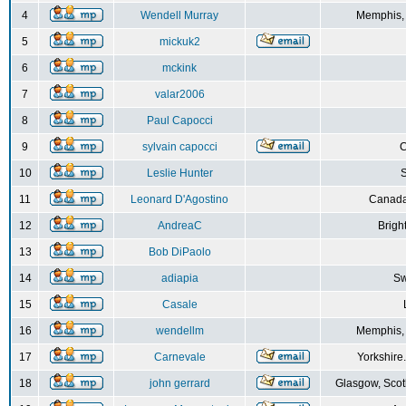
4
Wendell Murray
Memphis,
5
mickuk2
6
mckink
7
valar2006
8
Paul Capocci
9
sylvain capocci
10
Leslie Hunter
S
11
Leonard D'Agostino
Canada
12
AndreaC
Brigh
13
Bob DiPaolo
14
adiapia
Sw
15
Casale
16
wendellm
Memphis,
17
Carnevale
Yorkshire
18
john gerrard
Glasgow, Scot