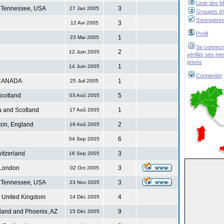
Liste des 
 Tennessee, USA
3
27 Jan 2005
Groupes d'u
S'enregistr
3
12 Avr 2005
Profil
1
23 Mai 2005
Se connect
2
12 Juin 2005
vérifier ses m
privés
1
14 Juin 2005
Connexion
CANADA
1
25 Juil 2005
cotland
5
03 Aoû 2005
 and Scotland
1
17 Aoû 2005
ton, England
2
19 Aoû 2005
6
04 Sep 2005
itzerland
3
16 Sep 2005
London
3
02 Oct 2005
 Tennessee, USA
3
23 Nov 2005
. United Kingdom
4
14 Déc 2005
land and Phoenix, AZ
9
15 Déc 2005