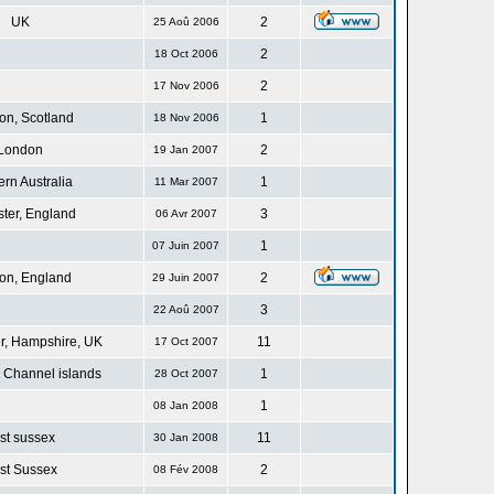
UK
2
25 Aoû 2006
2
18 Oct 2006
2
17 Nov 2006
n, Scotland
1
18 Nov 2006
London
2
19 Jan 2007
rn Australia
1
11 Mar 2007
ster, England
3
06 Avr 2007
1
07 Juin 2007
on, England
2
29 Juin 2007
3
22 Aoû 2007
r, Hampshire, UK
11
17 Oct 2007
 Channel islands
1
28 Oct 2007
1
08 Jan 2008
st sussex
11
30 Jan 2008
st Sussex
2
08 Fév 2008