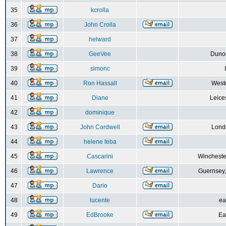
35
kcrolla
36
John Crolla
37
helward
38
GeeVee
Dunoo
39
simonc
40
Ron Hassall
Weste
41
Diane
Leice
42
dominique
43
John Cordwell
Lond
44
helene teba
45
Cascarini
Wincheste
46
Lawrence
Guernsey,
47
Dario
48
lucente
ea
49
EdBrooke
Ea