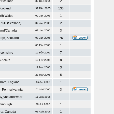
r Scotland
2
30 Déc 2005
cotland
136
31 Déc 2005
rth Wales
1
02 Jan 2006
GH (Scotland)
2
02 Jan 2006
land/Canada
3
07 Jan 2006
rgh, Scotland
76
08 Jan 2006
1
05 Fév 2006
ncolnshire
7
12 Fév 2006
NANCY
8
13 Fév 2006
3
17 Mar 2006
6
23 Mar 2006
gham, England
1
16 Avr 2006
, Pennsylvannia
3
01 Mai 2006
ay,tyne and wear
1
11 Juin 2006
dinburgh
1
28 Juil 2006
rta, Canada
1
03 Aoû 2006