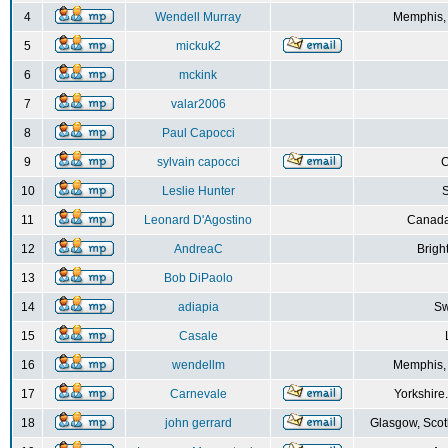
4
Wendell Murray
Memphis,
5
mickuk2
6
mckink
7
valar2006
8
Paul Capocci
9
sylvain capocci
10
Leslie Hunter
S
11
Leonard D'Agostino
Canada
12
AndreaC
Brigh
13
Bob DiPaolo
14
adiapia
Sw
15
Casale
16
wendellm
Memphis,
17
Carnevale
Yorkshire
18
john gerrard
Glasgow, Scot