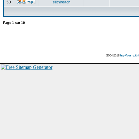
50
eilthireach
Page
1
sur
10
[2004-2018
http://forum.picin