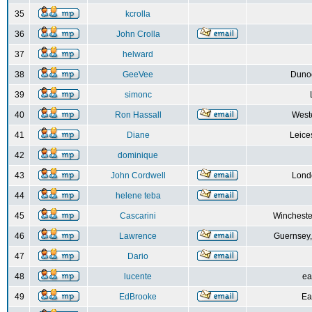
35
kcrolla
36
John Crolla
37
helward
38
GeeVee
Dunoo
39
simonc
40
Ron Hassall
Weste
41
Diane
Leice
42
dominique
43
John Cordwell
Lond
44
helene teba
45
Cascarini
Wincheste
46
Lawrence
Guernsey,
47
Dario
48
lucente
ea
49
EdBrooke
Ea