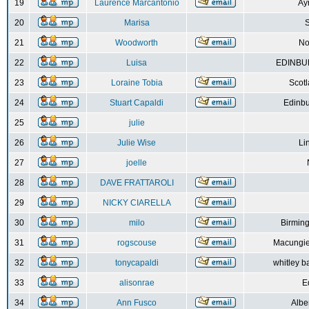
19
Laurence Marcantonio
Ay
20
Marisa
S
21
Woodworth
No
22
Luisa
EDINBUR
23
Loraine Tobia
Scot
24
Stuart Capaldi
Edinbu
25
julie
26
Julie Wise
Li
27
joelle
28
DAVE FRATTAROLI
29
NICKY CIARELLA
30
milo
Birmin
31
rogscouse
Macungie
32
tonycapaldi
whitley b
33
alisonrae
E
34
Ann Fusco
Albe