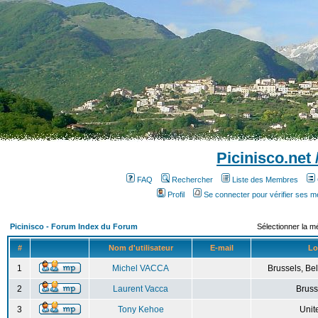
Picinisco.net
FAQ
Rechercher
Liste des Membres
Profil
Se connecter pour vérifier ses 
Picinisco - Forum Index du Forum
Sélectionner la m
#
Nom d'utilisateur
E-mail
Lo
1
Michel VACCA
Brussels, Bel
2
Laurent Vacca
Bruss
3
Tony Kehoe
Unit