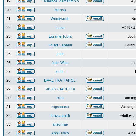
19
Laurence Marcantonio
Ay
20
Marisa
S
21
Woodworth
No
22
Luisa
EDINBUR
23
Loraine Tobia
Scot
24
Stuart Capaldi
Edinbu
25
julie
26
Julie Wise
Li
27
joelle
28
DAVE FRATTAROLI
29
NICKY CIARELLA
30
milo
Birmin
31
rogscouse
Macungie
32
tonycapaldi
whitley b
33
alisonrae
E
34
Ann Fusco
Albe