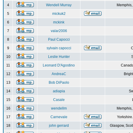
4
Wendell Murray
Memphis,
5
mickuk2
6
mckink
7
valar2006
8
Paul Capocci
9
sylvain capocci
10
Leslie Hunter
S
11
Leonard D'Agostino
Canada
12
AndreaC
Brigh
13
Bob DiPaolo
14
adiapia
Sw
15
Casale
16
wendellm
Memphis,
17
Carnevale
Yorkshire
18
john gerrard
Glasgow, Scot