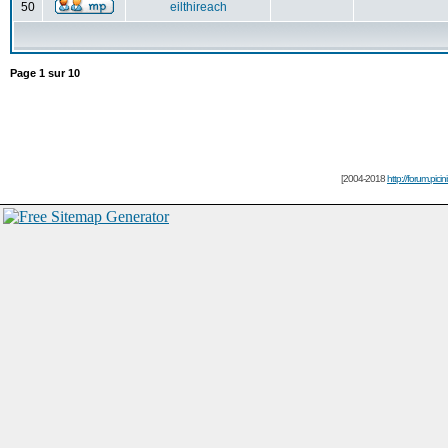
50
eilthireach
Page
1
sur
10
[2004-2018
http://forum.picin