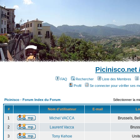
Picinisco.net
FAQ
Rechercher
Liste des Membres
Profil
Se connecter pour vérifier ses 
Picinisco - Forum Index du Forum
Sélectionner la m
#
Nom d'utilisateur
E-mail
Lo
1
Michel VACCA
Brussels, Bel
2
Laurent Vacca
Bruss
3
Tony Kehoe
Unit