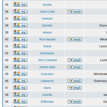
35
kcrolla
36
John Crolla
37
helward
38
GeeVee
Dunoo
39
simonc
40
Ron Hassall
Weste
41
Diane
Leice
42
dominique
43
John Cordwell
Lond
44
helene teba
45
Cascarini
Wincheste
46
Lawrence
Guernsey,
47
Dario
48
lucente
ea
49
EdBrooke
Ea