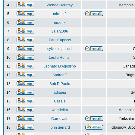
4
Wendell Murray
Memphis,
5
mickuk2
6
mckink
7
valar2006
8
Paul Capocci
9
sylvain capocci
10
Leslie Hunter
S
11
Leonard D'Agostino
Canada
12
AndreaC
Brigh
13
Bob DiPaolo
14
adiapia
Sw
15
Casale
16
wendellm
Memphis,
17
Carnevale
Yorkshire
18
john gerrard
Glasgow, Scot