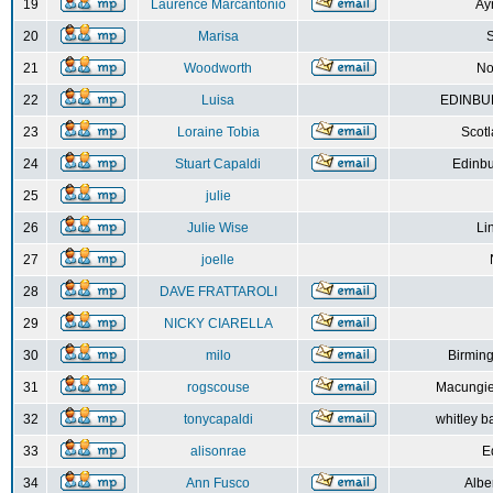
19
Laurence Marcantonio
Ay
20
Marisa
S
21
Woodworth
No
22
Luisa
EDINBUR
23
Loraine Tobia
Scot
24
Stuart Capaldi
Edinbu
25
julie
26
Julie Wise
Li
27
joelle
28
DAVE FRATTAROLI
29
NICKY CIARELLA
30
milo
Birmin
31
rogscouse
Macungie
32
tonycapaldi
whitley b
33
alisonrae
E
34
Ann Fusco
Albe