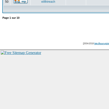
50
eilthireach
Page
1
sur
10
[2004-2018
http://forum.picin