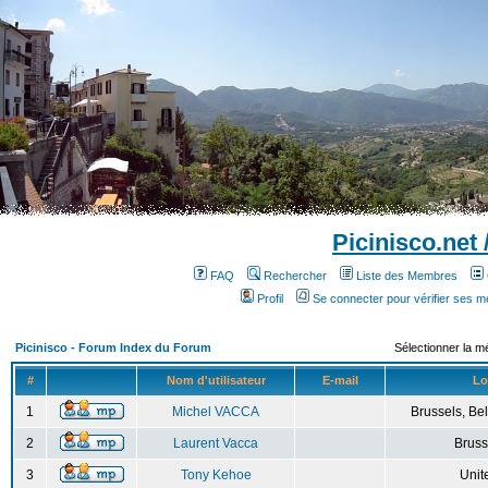
Picinisco.net
FAQ
Rechercher
Liste des Membres
Profil
Se connecter pour vérifier ses 
Picinisco - Forum Index du Forum
Sélectionner la m
#
Nom d'utilisateur
E-mail
Lo
1
Michel VACCA
Brussels, Bel
2
Laurent Vacca
Bruss
3
Tony Kehoe
Unit