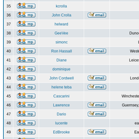
35
kcrolla
36
John Crolla
37
helward
38
GeeVee
Dunoo
39
simonc
40
Ron Hassall
Weste
41
Diane
Leice
42
dominique
43
John Cordwell
Lond
44
helene teba
45
Cascarini
Wincheste
46
Lawrence
Guernsey,
47
Dario
48
lucente
ea
49
EdBrooke
Ea