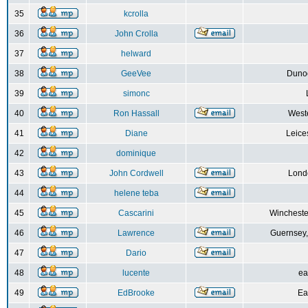
35
kcrolla
36
John Crolla
37
helward
38
GeeVee
Dunoo
39
simonc
40
Ron Hassall
Weste
41
Diane
Leice
42
dominique
43
John Cordwell
Lond
44
helene teba
45
Cascarini
Wincheste
46
Lawrence
Guernsey,
47
Dario
48
lucente
ea
49
EdBrooke
Ea