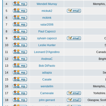
4
Wendell Murray
Memphis,
5
mickuk2
6
mckink
7
valar2006
8
Paul Capocci
9
sylvain capocci
10
Leslie Hunter
S
11
Leonard D'Agostino
Canada
12
AndreaC
Brigh
13
Bob DiPaolo
14
adiapia
Sw
15
Casale
16
wendellm
Memphis,
17
Carnevale
Yorkshire
18
john gerrard
Glasgow, Scot