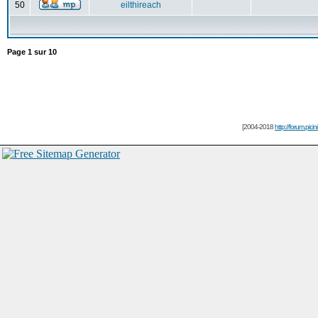
50
eilthireach
Page
1
sur
10
[2004-2018
http://forum.picin