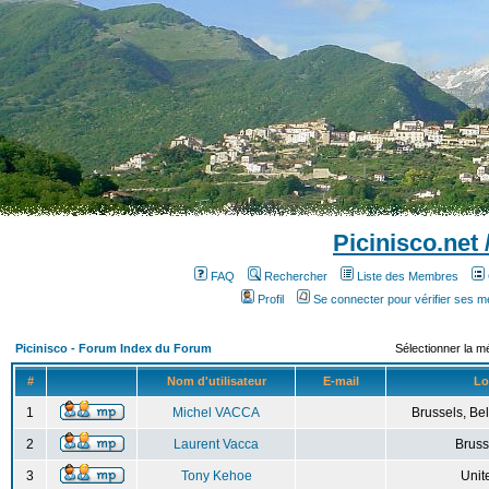
Picinisco.net
FAQ
Rechercher
Liste des Membres
Profil
Se connecter pour vérifier ses 
Picinisco - Forum Index du Forum
Sélectionner la m
#
Nom d'utilisateur
E-mail
Lo
1
Michel VACCA
Brussels, Bel
2
Laurent Vacca
Bruss
3
Tony Kehoe
Unit