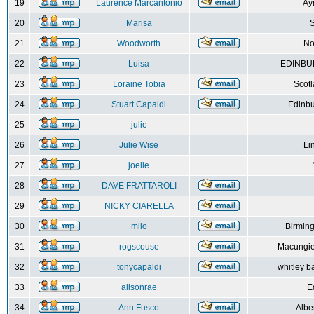
19
Laurence Marcantonio
Ay
20
Marisa
S
21
Woodworth
No
22
Luisa
EDINBUR
23
Loraine Tobia
Scot
24
Stuart Capaldi
Edinbu
25
julie
26
Julie Wise
Li
27
joelle
28
DAVE FRATTAROLI
29
NICKY CIARELLA
30
milo
Birmin
31
rogscouse
Macungie
32
tonycapaldi
whitley b
33
alisonrae
E
34
Ann Fusco
Albe