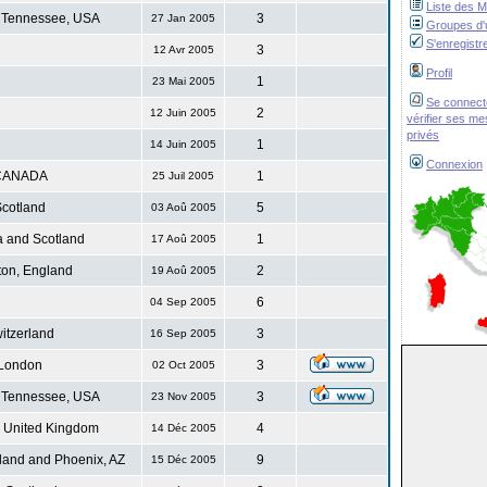
Liste des 
 Tennessee, USA
3
27 Jan 2005
Groupes d'u
S'enregistr
3
12 Avr 2005
Profil
1
23 Mai 2005
Se connect
2
12 Juin 2005
vérifier ses m
privés
1
14 Juin 2005
Connexion
CANADA
1
25 Juil 2005
cotland
5
03 Aoû 2005
 and Scotland
1
17 Aoû 2005
ton, England
2
19 Aoû 2005
6
04 Sep 2005
itzerland
3
16 Sep 2005
London
3
02 Oct 2005
 Tennessee, USA
3
23 Nov 2005
. United Kingdom
4
14 Déc 2005
land and Phoenix, AZ
9
15 Déc 2005