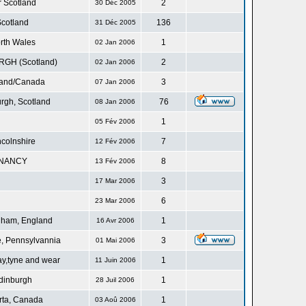
r Scotland
2
30 Déc 2005
cotland
136
31 Déc 2005
rth Wales
1
02 Jan 2006
GH (Scotland)
2
02 Jan 2006
land/Canada
3
07 Jan 2006
rgh, Scotland
76
08 Jan 2006
1
05 Fév 2006
ncolnshire
7
12 Fév 2006
NANCY
8
13 Fév 2006
3
17 Mar 2006
6
23 Mar 2006
gham, England
1
16 Avr 2006
, Pennsylvannia
3
01 Mai 2006
ay,tyne and wear
1
11 Juin 2006
dinburgh
1
28 Juil 2006
rta, Canada
1
03 Aoû 2006