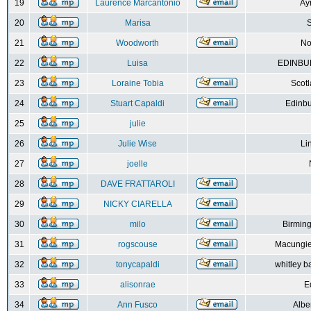
19
Laurence Marcantonio
Ay
20
Marisa
S
21
Woodworth
No
22
Luisa
EDINBUR
23
Loraine Tobia
Scot
24
Stuart Capaldi
Edinbu
25
julie
26
Julie Wise
Li
27
joelle
28
DAVE FRATTAROLI
29
NICKY CIARELLA
30
milo
Birmin
31
rogscouse
Macungie
32
tonycapaldi
whitley b
33
alisonrae
E
34
Ann Fusco
Albe