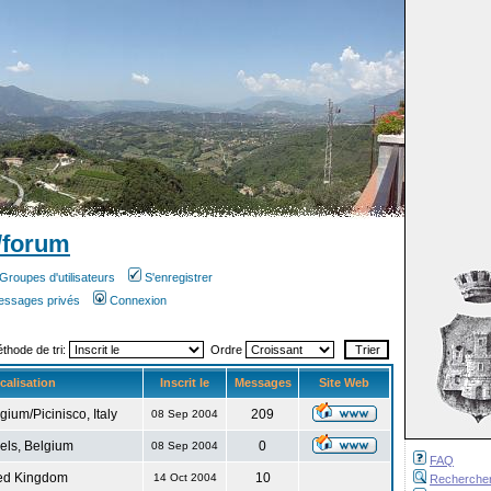
/forum
Groupes d'utilisateurs
S'enregistrer
messages privés
Connexion
éthode de tri:
Ordre
calisation
Inscrit le
Messages
Site Web
gium/Picinisco, Italy
209
08 Sep 2004
els, Belgium
0
08 Sep 2004
FAQ
ed Kingdom
10
14 Oct 2004
Recherche