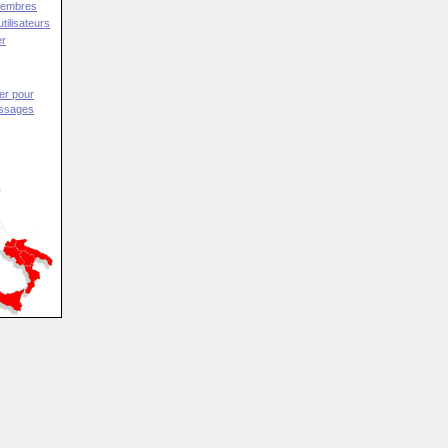
Membres
tilisateurs
er
er pour
essages