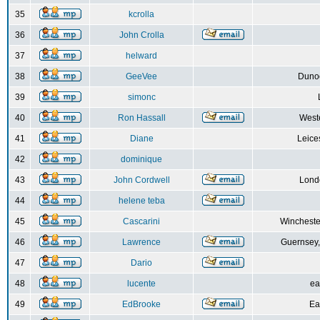
35
kcrolla
36
John Crolla
37
helward
38
GeeVee
Dunoo
39
simonc
40
Ron Hassall
Weste
41
Diane
Leice
42
dominique
43
John Cordwell
Lond
44
helene teba
45
Cascarini
Wincheste
46
Lawrence
Guernsey,
47
Dario
48
lucente
ea
49
EdBrooke
Ea