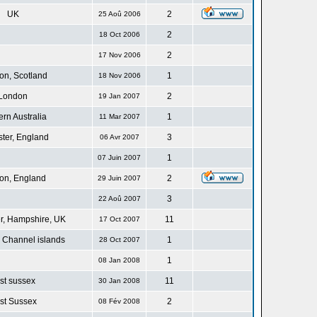
UK
2
25 Aoû 2006
2
18 Oct 2006
2
17 Nov 2006
n, Scotland
1
18 Nov 2006
London
2
19 Jan 2007
rn Australia
1
11 Mar 2007
ster, England
3
06 Avr 2007
1
07 Juin 2007
on, England
2
29 Juin 2007
3
22 Aoû 2007
r, Hampshire, UK
11
17 Oct 2007
 Channel islands
1
28 Oct 2007
1
08 Jan 2008
st sussex
11
30 Jan 2008
st Sussex
2
08 Fév 2008