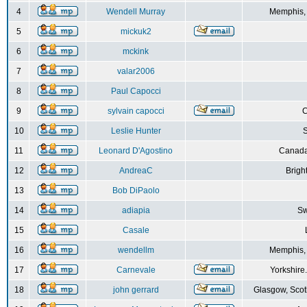
4
Wendell Murray
Memphis,
5
mickuk2
6
mckink
7
valar2006
8
Paul Capocci
9
sylvain capocci
10
Leslie Hunter
S
11
Leonard D'Agostino
Canada
12
AndreaC
Brigh
13
Bob DiPaolo
14
adiapia
Sw
15
Casale
16
wendellm
Memphis,
17
Carnevale
Yorkshire
18
john gerrard
Glasgow, Scot