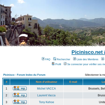
Picinisco.net
FAQ
Rechercher
Liste des Membres
Profil
Se connecter pour vérifier ses 
Picinisco - Forum Index du Forum
Sélectionner la m
#
Nom d'utilisateur
E-mail
Lo
1
Michel VACCA
Brussels, Bel
2
Laurent Vacca
Bruss
3
Tony Kehoe
Unit