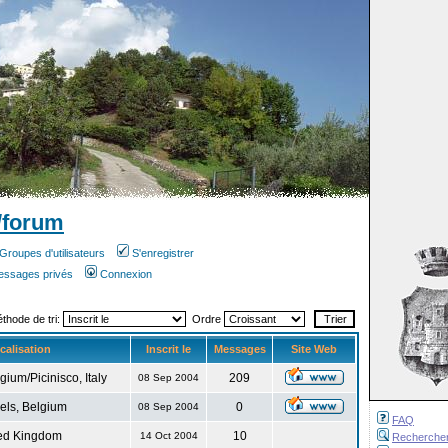
/forum
Groupes d'utilisateurs
S'enregistrer
messages privés
Connexion
éthode de tri:
Ordre
calisation
Inscrit le
Messages
Site Web
gium/Picinisco, Italy
209
08 Sep 2004
els, Belgium
0
08 Sep 2004
FAQ
ed Kingdom
10
14 Oct 2004
Recherche