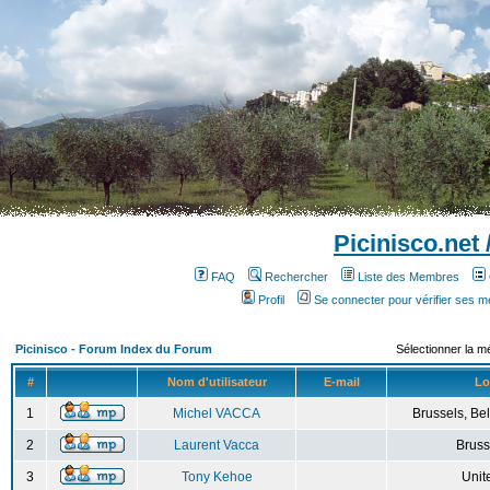
Picinisco.net
FAQ
Rechercher
Liste des Membres
Profil
Se connecter pour vérifier ses 
Picinisco - Forum Index du Forum
Sélectionner la m
#
Nom d'utilisateur
E-mail
Lo
1
Michel VACCA
Brussels, Bel
2
Laurent Vacca
Bruss
3
Tony Kehoe
Unit