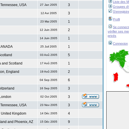
Liste des 
 Tennessee, USA
3
27 Jan 2005
Groupes d'u
S'enregistr
3
12 Avr 2005
Profil
1
23 Mai 2005
Se connect
2
12 Juin 2005
vérifier ses m
privés
1
14 Juin 2005
Connexion
CANADA
1
25 Juil 2005
cotland
5
03 Aoû 2005
 and Scotland
1
17 Aoû 2005
ton, England
2
19 Aoû 2005
6
04 Sep 2005
itzerland
3
16 Sep 2005
London
3
02 Oct 2005
 Tennessee, USA
3
23 Nov 2005
. United Kingdom
4
14 Déc 2005
land and Phoenix, AZ
9
15 Déc 2005