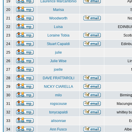
19
Laurence Marcantonio
Ay
20
Marisa
S
21
Woodworth
No
22
Luisa
EDINBUR
23
Loraine Tobia
Scot
24
Stuart Capaldi
Edinbu
25
julie
26
Julie Wise
Li
27
joelle
28
DAVE FRATTAROLI
29
NICKY CIARELLA
30
milo
Birmin
31
rogscouse
Macungie
32
tonycapaldi
whitley b
33
alisonrae
E
34
Ann Fusco
Albe