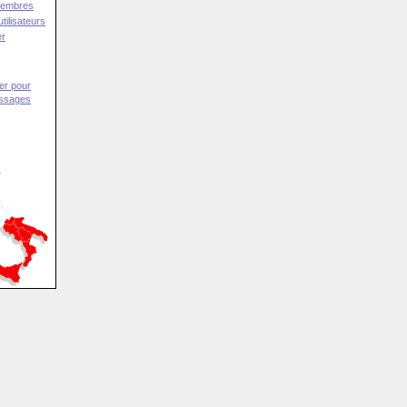
Membres
tilisateurs
er
er pour
essages