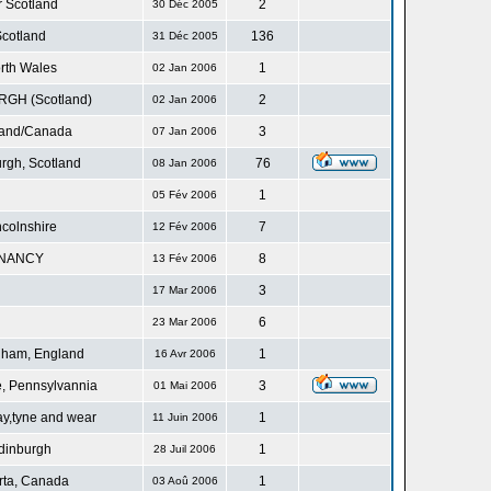
r Scotland
2
30 Déc 2005
cotland
136
31 Déc 2005
rth Wales
1
02 Jan 2006
GH (Scotland)
2
02 Jan 2006
land/Canada
3
07 Jan 2006
rgh, Scotland
76
08 Jan 2006
1
05 Fév 2006
ncolnshire
7
12 Fév 2006
NANCY
8
13 Fév 2006
3
17 Mar 2006
6
23 Mar 2006
gham, England
1
16 Avr 2006
, Pennsylvannia
3
01 Mai 2006
ay,tyne and wear
1
11 Juin 2006
dinburgh
1
28 Juil 2006
rta, Canada
1
03 Aoû 2006