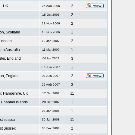
UK
2
25 Aoû 2006
2
18 Oct 2006
2
17 Nov 2006
n, Scotland
1
18 Nov 2006
London
2
19 Jan 2007
rn Australia
1
11 Mar 2007
ster, England
3
06 Avr 2007
1
07 Juin 2007
on, England
2
29 Juin 2007
3
22 Aoû 2007
r, Hampshire, UK
11
17 Oct 2007
 Channel islands
1
28 Oct 2007
1
08 Jan 2008
st sussex
11
30 Jan 2008
st Sussex
2
08 Fév 2008