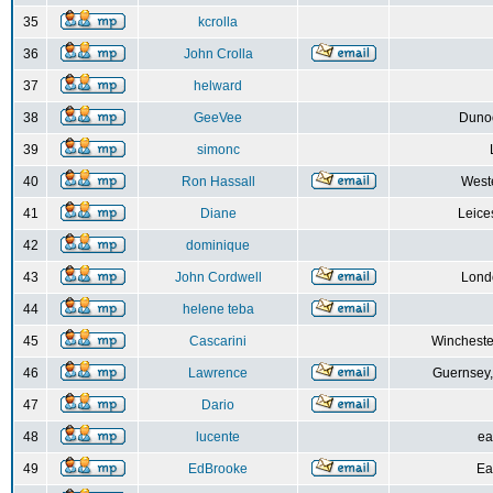
35
kcrolla
36
John Crolla
37
helward
38
GeeVee
Dunoo
39
simonc
40
Ron Hassall
Weste
41
Diane
Leice
42
dominique
43
John Cordwell
Lond
44
helene teba
45
Cascarini
Wincheste
46
Lawrence
Guernsey,
47
Dario
48
lucente
ea
49
EdBrooke
Ea