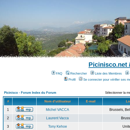
Picinisco.net
FAQ
Rechercher
Liste des Membres
Profil
Se connecter pour vérifier ses 
Picinisco - Forum Index du Forum
Sélectionner la m
#
Nom d'utilisateur
E-mail
Lo
1
Michel VACCA
Brussels, Bel
2
Laurent Vacca
Bruss
3
Tony Kehoe
Unit