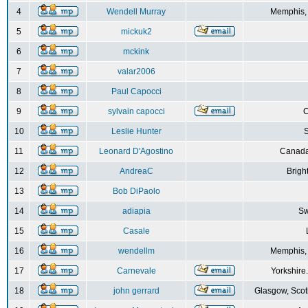
4
Wendell Murray
Memphis,
5
mickuk2
6
mckink
7
valar2006
8
Paul Capocci
9
sylvain capocci
10
Leslie Hunter
S
11
Leonard D'Agostino
Canada
12
AndreaC
Brigh
13
Bob DiPaolo
14
adiapia
Sw
15
Casale
16
wendellm
Memphis,
17
Carnevale
Yorkshire
18
john gerrard
Glasgow, Scot