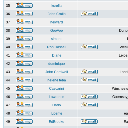
35
kcrolla
36
John Crolla
37
helward
38
GeeVee
Dunoo
39
simonc
40
Ron Hassall
Weste
41
Diane
Leice
42
dominique
43
John Cordwell
Lond
44
helene teba
45
Cascarini
Wincheste
46
Lawrence
Guernsey,
47
Dario
48
lucente
ea
49
EdBrooke
Ea