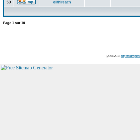
50
eilthireach
Page
1
sur
10
[2004-2018
http://forum.picin