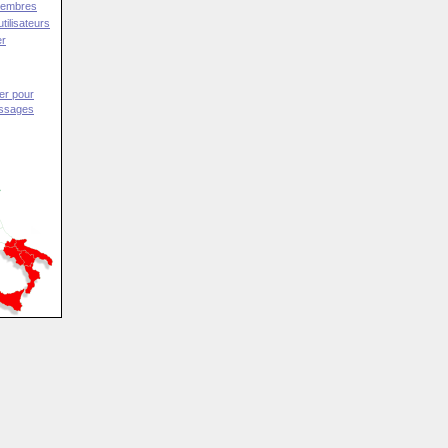
Membres
tilisateurs
er
er pour
essages