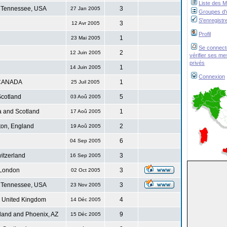
Liste des 
 Tennessee, USA
3
27 Jan 2005
Groupes d'u
S'enregistr
3
12 Avr 2005
Profil
1
23 Mai 2005
Se connect
2
12 Juin 2005
vérifier ses m
privés
1
14 Juin 2005
Connexion
CANADA
1
25 Juil 2005
cotland
5
03 Aoû 2005
 and Scotland
1
17 Aoû 2005
ton, England
2
19 Aoû 2005
6
04 Sep 2005
itzerland
3
16 Sep 2005
London
3
02 Oct 2005
 Tennessee, USA
3
23 Nov 2005
. United Kingdom
4
14 Déc 2005
land and Phoenix, AZ
9
15 Déc 2005