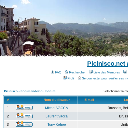
Picinisco.net
FAQ
Rechercher
Liste des Membres
Profil
Se connecter pour vérifier ses 
Picinisco - Forum Index du Forum
Sélectionner la m
#
Nom d'utilisateur
E-mail
Lo
1
Michel VACCA
Brussels, Bel
2
Laurent Vacca
Bruss
3
Tony Kehoe
Unit