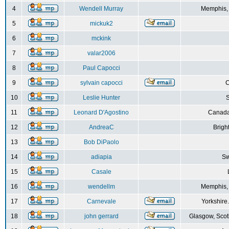
4
Wendell Murray
Memphis,
5
mickuk2
6
mckink
7
valar2006
8
Paul Capocci
9
sylvain capocci
10
Leslie Hunter
S
11
Leonard D'Agostino
Canada
12
AndreaC
Brigh
13
Bob DiPaolo
14
adiapia
Sw
15
Casale
16
wendellm
Memphis,
17
Carnevale
Yorkshire
18
john gerrard
Glasgow, Scot