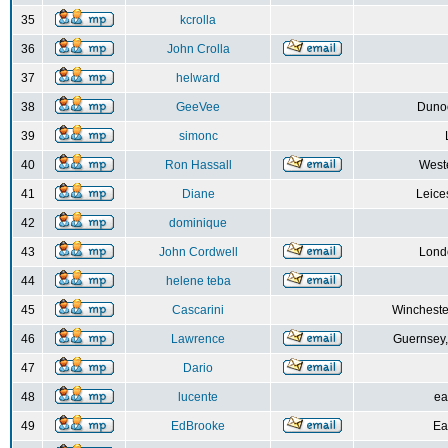
35
kcrolla
36
John Crolla
37
helward
38
GeeVee
Dunoo
39
simonc
40
Ron Hassall
Weste
41
Diane
Leice
42
dominique
43
John Cordwell
Lond
44
helene teba
45
Cascarini
Wincheste
46
Lawrence
Guernsey,
47
Dario
48
lucente
ea
49
EdBrooke
Ea