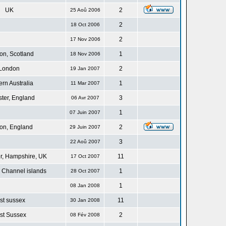
UK
2
25 Aoû 2006
2
18 Oct 2006
2
17 Nov 2006
n, Scotland
1
18 Nov 2006
London
2
19 Jan 2007
rn Australia
1
11 Mar 2007
ster, England
3
06 Avr 2007
1
07 Juin 2007
on, England
2
29 Juin 2007
3
22 Aoû 2007
r, Hampshire, UK
11
17 Oct 2007
 Channel islands
1
28 Oct 2007
1
08 Jan 2008
st sussex
11
30 Jan 2008
st Sussex
2
08 Fév 2008