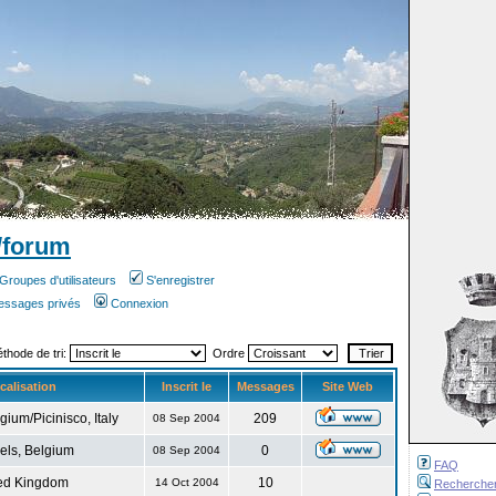
/forum
Groupes d'utilisateurs
S'enregistrer
messages privés
Connexion
éthode de tri:
Ordre
calisation
Inscrit le
Messages
Site Web
gium/Picinisco, Italy
209
08 Sep 2004
els, Belgium
0
08 Sep 2004
FAQ
ed Kingdom
10
14 Oct 2004
Recherche