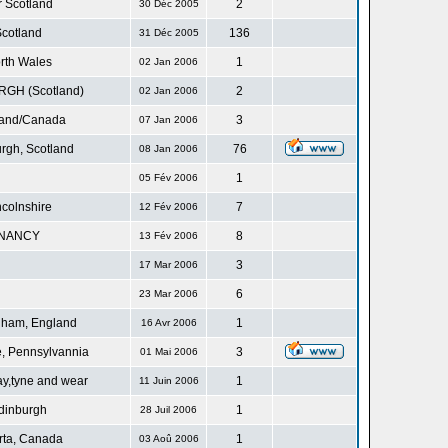
r Scotland
2
30 Déc 2005
cotland
136
31 Déc 2005
rth Wales
1
02 Jan 2006
GH (Scotland)
2
02 Jan 2006
land/Canada
3
07 Jan 2006
rgh, Scotland
76
08 Jan 2006
1
05 Fév 2006
ncolnshire
7
12 Fév 2006
NANCY
8
13 Fév 2006
3
17 Mar 2006
6
23 Mar 2006
gham, England
1
16 Avr 2006
, Pennsylvannia
3
01 Mai 2006
ay,tyne and wear
1
11 Juin 2006
dinburgh
1
28 Juil 2006
rta, Canada
1
03 Aoû 2006