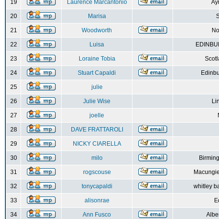
19
Laurence Marcantonio
Ay
20
Marisa
S
21
Woodworth
No
22
Luisa
EDINBUR
23
Loraine Tobia
Scot
24
Stuart Capaldi
Edinbu
25
julie
26
Julie Wise
Li
27
joelle
28
DAVE FRATTAROLI
29
NICKY CIARELLA
30
milo
Birmin
31
rogscouse
Macungie
32
tonycapaldi
whitley b
33
alisonrae
E
34
Ann Fusco
Albe