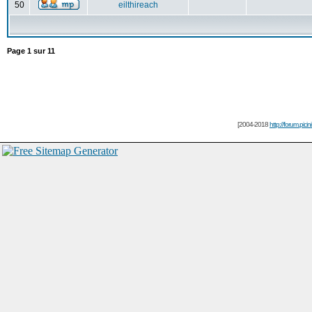
50
eilthireach
Page
1
sur
11
[2004-2018
http://forum.picin