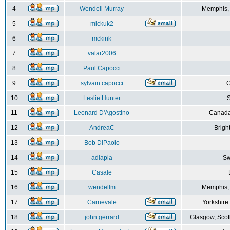
4
Wendell Murray
Memphis,
5
mickuk2
6
mckink
7
valar2006
8
Paul Capocci
9
sylvain capocci
10
Leslie Hunter
S
11
Leonard D'Agostino
Canada
12
AndreaC
Brigh
13
Bob DiPaolo
14
adiapia
Sw
15
Casale
16
wendellm
Memphis,
17
Carnevale
Yorkshire
18
john gerrard
Glasgow, Scot