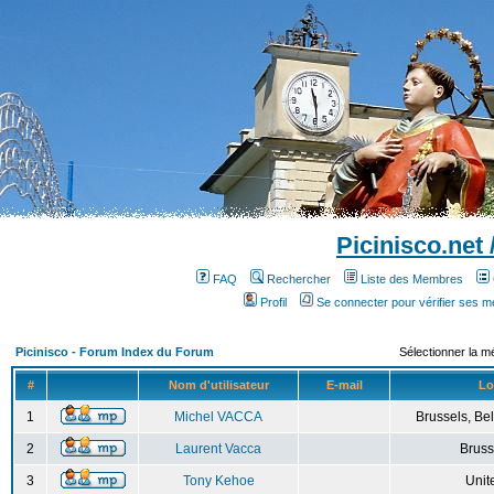
Picinisco.net
FAQ
Rechercher
Liste des Membres
Profil
Se connecter pour vérifier ses 
Picinisco - Forum Index du Forum
Sélectionner la m
#
Nom d'utilisateur
E-mail
Lo
1
Michel VACCA
Brussels, Bel
2
Laurent Vacca
Bruss
3
Tony Kehoe
Unit