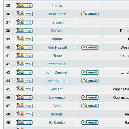
35
kcrolla
36
John Crolla
37
helward
38
GeeVee
Dunoo
39
simonc
40
Ron Hassall
Weste
41
Diane
Leice
42
dominique
43
John Cordwell
Lond
44
helene teba
45
Cascarini
Wincheste
46
Lawrence
Guernsey,
47
Dario
48
lucente
ea
49
EdBrooke
Ea