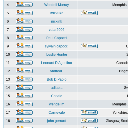
4
Wendell Murray
Memphis,
5
mickuk2
6
mckink
7
valar2006
8
Paul Capocci
9
sylvain capocci
10
Leslie Hunter
S
11
Leonard D'Agostino
Canada
12
AndreaC
Brigh
13
Bob DiPaolo
14
adiapia
Sw
15
Casale
16
wendellm
Memphis,
17
Carnevale
Yorkshire
18
john gerrard
Glasgow, Scot