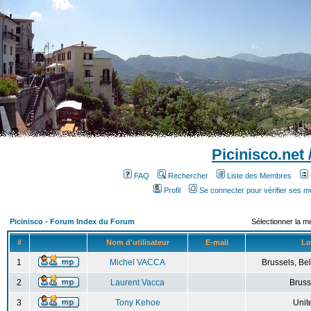
Picinisco.net
FAQ
Rechercher
Liste des Membres
Profil
Se connecter pour vérifier ses 
Picinisco - Forum Index du Forum
Sélectionner la m
#
Nom d'utilisateur
E-mail
Lo
1
Michel VACCA
Brussels, Bel
2
Laurent Vacca
Bruss
3
Tony Kehoe
Unit