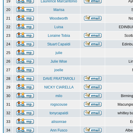
19
Laurence Marcantonio
Ay
20
Marisa
S
21
Woodworth
No
22
Luisa
EDINBUR
23
Loraine Tobia
Scot
24
Stuart Capaldi
Edinbu
25
julie
26
Julie Wise
Li
27
joelle
28
DAVE FRATTAROLI
29
NICKY CIARELLA
30
milo
Birmin
31
rogscouse
Macungie
32
tonycapaldi
whitley b
33
alisonrae
E
34
Ann Fusco
Albe