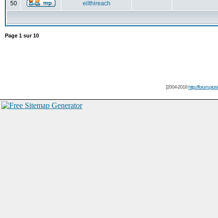
50
eilthireach
Page
1
sur
10
[2004-2018
http://forum.picin