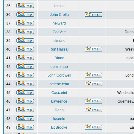
35
kcrolla
36
John Crolla
37
helward
38
GeeVee
Dunoo
39
simonc
40
Ron Hassall
Weste
41
Diane
Leice
42
dominique
43
John Cordwell
Lond
44
helene teba
45
Cascarini
Wincheste
46
Lawrence
Guernsey,
47
Dario
48
lucente
ea
49
EdBrooke
Ea