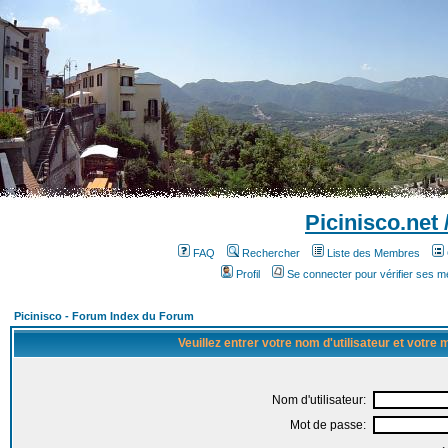
Picinisco.net
FAQ
Rechercher
Liste des Membres
Profil
Se connecter pour vérifier ses 
Picinisco - Forum Index du Forum
Veuillez entrer votre nom d'utilisateur et votre
Nom d'utilisateur:
Mot de passe: