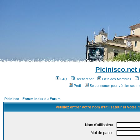
Picinisco.net
FAQ
Rechercher
Liste des Membres
Profil
Se connecter pour vérifier ses 
Picinisco - Forum Index du Forum
Veuillez entrer votre nom d'utilisateur et votre
Nom d'utilisateur:
Mot de passe: