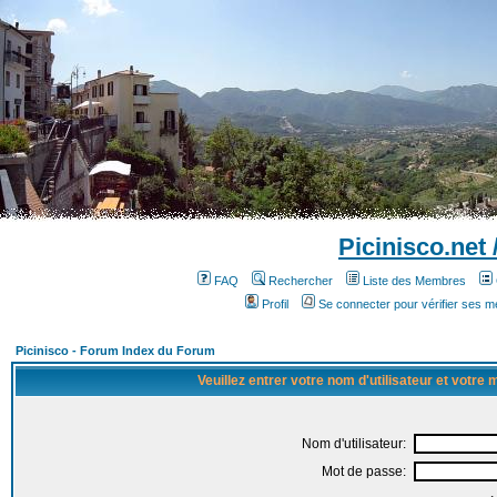
Picinisco.net
FAQ
Rechercher
Liste des Membres
Profil
Se connecter pour vérifier ses 
Picinisco - Forum Index du Forum
Veuillez entrer votre nom d'utilisateur et votre
Nom d'utilisateur:
Mot de passe: