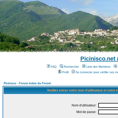
Picinisco.net
FAQ
Rechercher
Liste des Membres
Profil
Se connecter pour vérifier ses 
Picinisco - Forum Index du Forum
Veuillez entrer votre nom d'utilisateur et votre
Nom d'utilisateur:
Mot de passe: