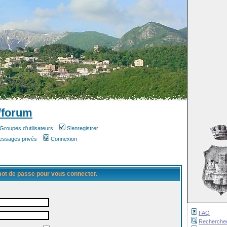
/forum
Groupes d'utilisateurs
S'enregistrer
messages privés
Connexion
 mot de passe pour vous connecter.
FAQ
Recherche