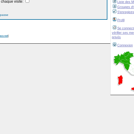
chaque visite:
Liste des 
Groupes d'u
S'enregistr
 passe
Profil
Se connect
vérifier ses m
isco.net
]
privés
Connexion