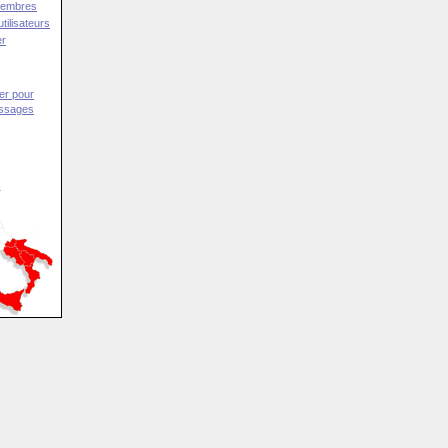
Membres
tilisateurs
er
er pour
essages