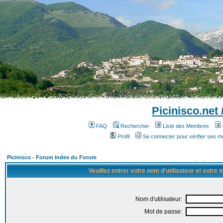
Picinisco.net
FAQ
Rechercher
Liste des Membres
Profil
Se connecter pour vérifier ses 
Picinisco - Forum Index du Forum
Veuillez entrer votre nom d'utilisateur et votre
Nom d'utilisateur:
Mot de passe: