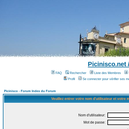
Picinisco.net
FAQ
Rechercher
Liste des Membres
Profil
Se connecter pour vérifier ses 
Picinisco - Forum Index du Forum
Veuillez entrer votre nom d'utilisateur et votre
Nom d'utilisateur:
Mot de passe: