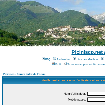
Picinisco.net
FAQ
Rechercher
Liste des Membres
Profil
Se connecter pour vérifier ses 
Picinisco - Forum Index du Forum
Veuillez entrer votre nom d'utilisateur et votre
Nom d'utilisateur:
Mot de passe: