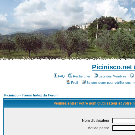
Picinisco.net
FAQ
Rechercher
Liste des Membres
Profil
Se connecter pour vérifier ses 
Picinisco - Forum Index du Forum
Veuillez entrer votre nom d'utilisateur et votre
Nom d'utilisateur:
Mot de passe: