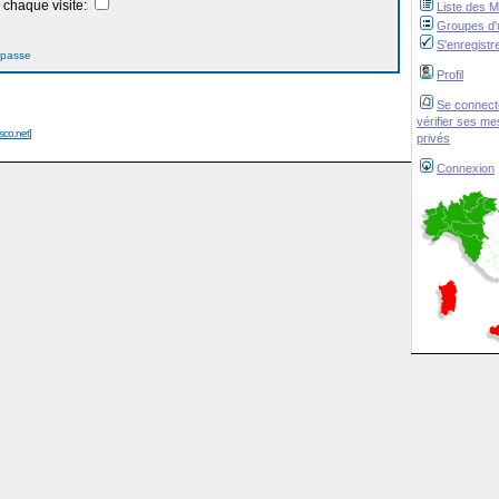
chaque visite:
Liste des 
Groupes d'u
S'enregistr
 passe
Profil
Se connect
vérifier ses m
isco.net
]
privés
Connexion