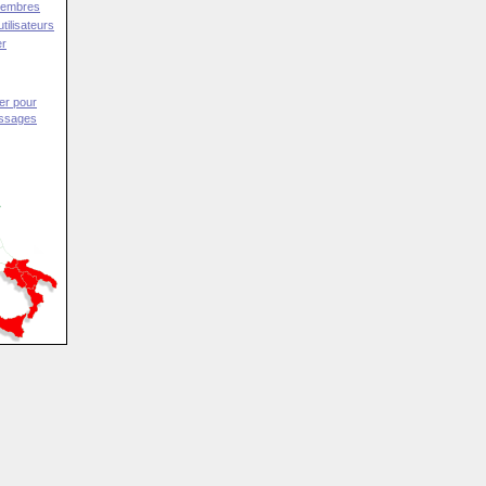
Membres
tilisateurs
er
er pour
essages