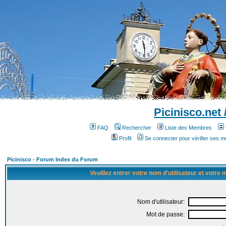
Picinisco.net
FAQ
Rechercher
Liste des Membres
Profil
Se connecter pour vérifier ses 
Picinisco - Forum Index du Forum
Veuillez entrer votre nom d'utilisateur et votre
Nom d'utilisateur:
Mot de passe: