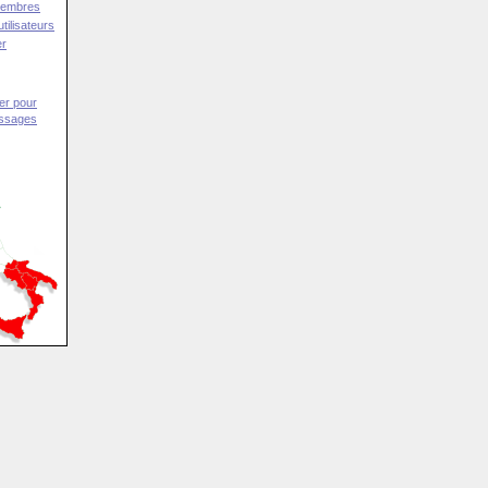
Membres
tilisateurs
er
er pour
essages