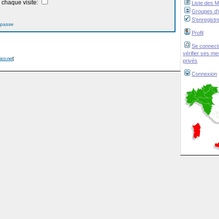
chaque visite:
Liste des 
Groupes d'u
S'enregistr
 passe
Profil
Se connect
vérifier ses m
isco.net
]
privés
Connexion