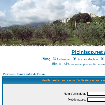
Picinisco.net
FAQ
Rechercher
Liste des Membres
Profil
Se connecter pour vérifier ses 
Picinisco - Forum Index du Forum
Veuillez entrer votre nom d'utilisateur et votre
Nom d'utilisateur:
Mot de passe: