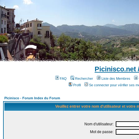
Picinisco.net
FAQ
Rechercher
Liste des Membres
Profil
Se connecter pour vérifier ses 
Picinisco - Forum Index du Forum
Veuillez entrer votre nom d'utilisateur et votre
Nom d'utilisateur:
Mot de passe: