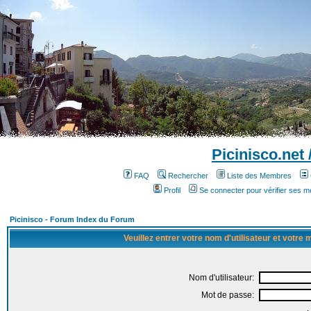
Picinisco.net
FAQ
Rechercher
Liste des Membres
Profil
Se connecter pour vérifier ses 
Picinisco - Forum Index du Forum
Veuillez entrer votre nom d'utilisateur et votre
Nom d'utilisateur:
Mot de passe: