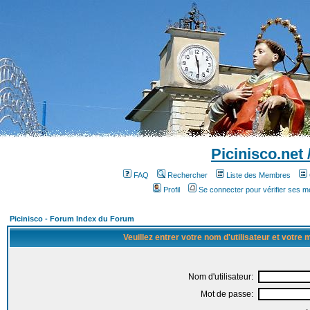
Picinisco.net
FAQ
Rechercher
Liste des Membres
Profil
Se connecter pour vérifier ses 
Picinisco - Forum Index du Forum
Veuillez entrer votre nom d'utilisateur et votre
Nom d'utilisateur:
Mot de passe: