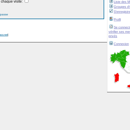
chaque visite:
Liste des 
Groupes d'u
S'enregistr
 passe
Profil
Se connect
vérifier ses m
isco.net
]
privés
Connexion