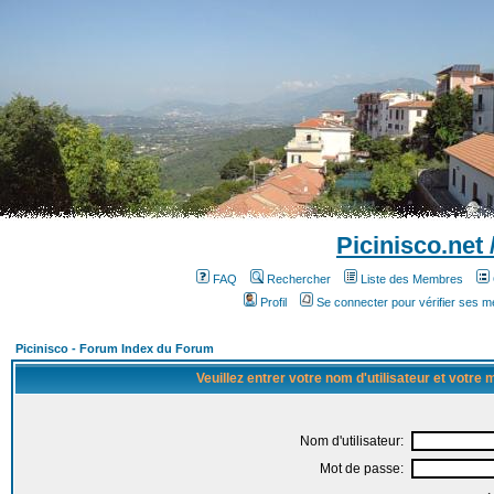
Picinisco.net
FAQ
Rechercher
Liste des Membres
Profil
Se connecter pour vérifier ses 
Picinisco - Forum Index du Forum
Veuillez entrer votre nom d'utilisateur et votre
Nom d'utilisateur:
Mot de passe: