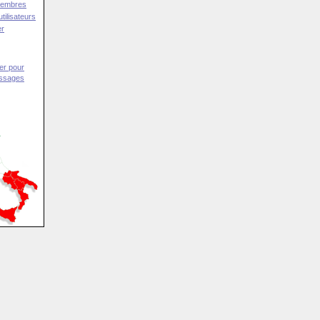
Membres
tilisateurs
er
er pour
essages