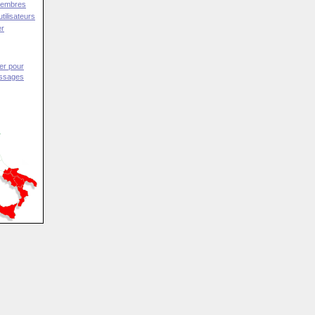
Membres
tilisateurs
er
er pour
essages