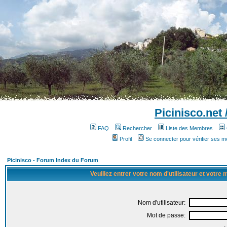
Picinisco.net
FAQ
Rechercher
Liste des Membres
Profil
Se connecter pour vérifier ses 
Picinisco - Forum Index du Forum
Veuillez entrer votre nom d'utilisateur et votre
Nom d'utilisateur:
Mot de passe: