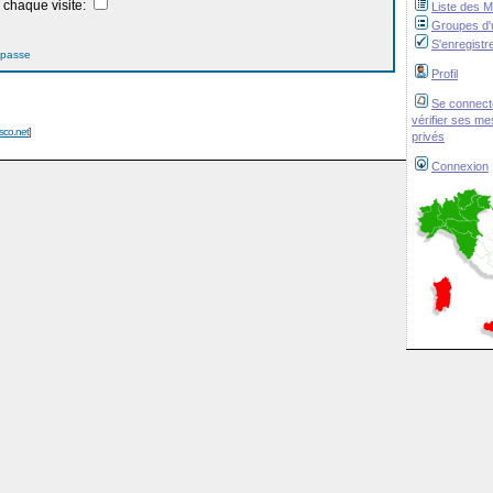
chaque visite:
Liste des 
Groupes d'u
S'enregistr
 passe
Profil
Se connect
vérifier ses m
isco.net
]
privés
Connexion