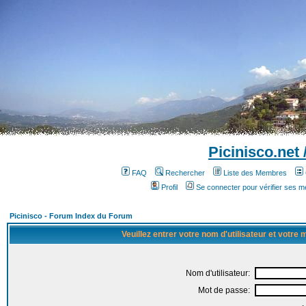
Picinisco.net
FAQ
Rechercher
Liste des Membres
Profil
Se connecter pour vérifier ses 
Picinisco - Forum Index du Forum
Veuillez entrer votre nom d'utilisateur et votre
Nom d'utilisateur:
Mot de passe: