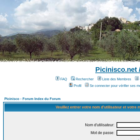
Picinisco.net
FAQ
Rechercher
Liste des Membres
Profil
Se connecter pour vérifier ses 
Picinisco - Forum Index du Forum
Veuillez entrer votre nom d'utilisateur et votre
Nom d'utilisateur:
Mot de passe: