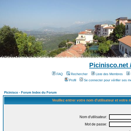
Picinisco.net
FAQ
Rechercher
Liste des Membres
Profil
Se connecter pour vérifier ses 
Picinisco - Forum Index du Forum
Veuillez entrer votre nom d'utilisateur et votre
Nom d'utilisateur:
Mot de passe: