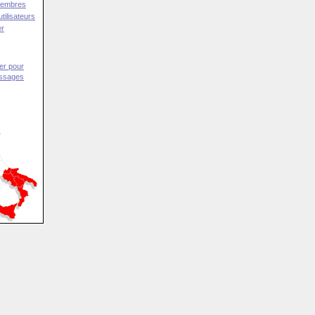
Membres
tilisateurs
er
er pour
essages