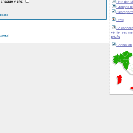
chaque visite:
Liste des 
Groupes d'u
S'enregistr
 passe
Profil
Se connect
vérifier ses m
isco.net
]
privés
Connexion