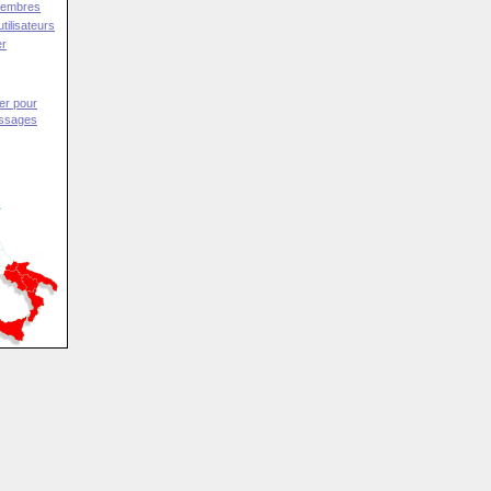
Membres
tilisateurs
er
er pour
essages