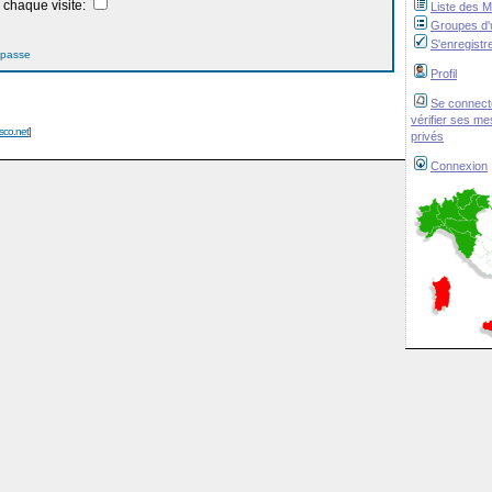
chaque visite:
Liste des 
Groupes d'u
S'enregistr
 passe
Profil
Se connect
vérifier ses m
isco.net
]
privés
Connexion