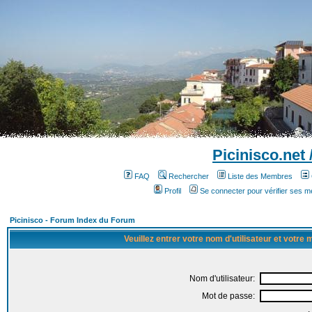
Picinisco.net
FAQ
Rechercher
Liste des Membres
Profil
Se connecter pour vérifier ses 
Picinisco - Forum Index du Forum
Veuillez entrer votre nom d'utilisateur et votre
Nom d'utilisateur:
Mot de passe: