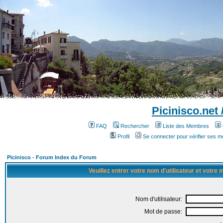
Picinisco.net
FAQ
Rechercher
Liste des Membres
Profil
Se connecter pour vérifier ses 
Picinisco - Forum Index du Forum
Veuillez entrer votre nom d'utilisateur et votre
Nom d'utilisateur:
Mot de passe: