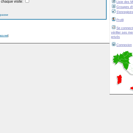
chaque visite:
Liste des 
Groupes d'u
S'enregistr
 passe
Profil
Se connect
vérifier ses m
isco.net
]
privés
Connexion