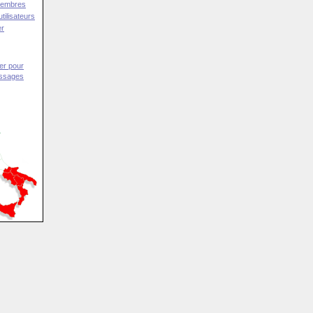
Membres
tilisateurs
er
er pour
essages