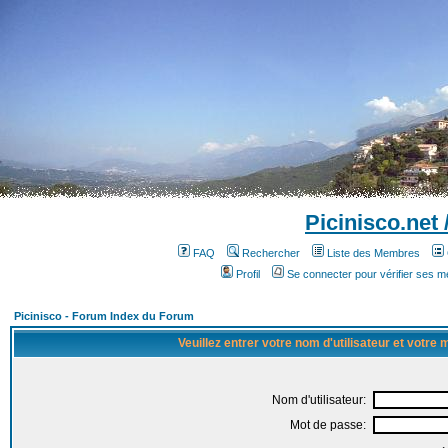
Picinisco.net
FAQ
Rechercher
Liste des Membres
Profil
Se connecter pour vérifier ses 
Picinisco - Forum Index du Forum
Veuillez entrer votre nom d'utilisateur et votre
Nom d'utilisateur:
Mot de passe: