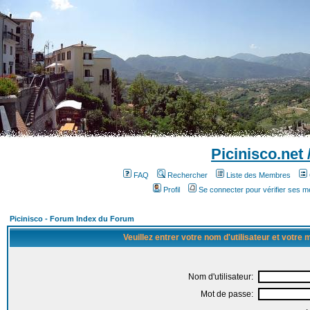
Picinisco.net
FAQ
Rechercher
Liste des Membres
Profil
Se connecter pour vérifier ses 
Picinisco - Forum Index du Forum
Veuillez entrer votre nom d'utilisateur et votre
Nom d'utilisateur:
Mot de passe: