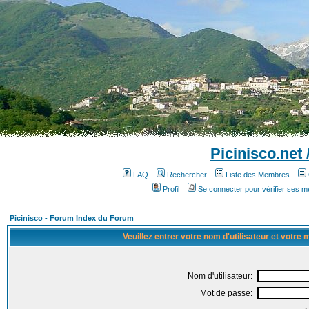
Picinisco.net
FAQ
Rechercher
Liste des Membres
Profil
Se connecter pour vérifier ses 
Picinisco - Forum Index du Forum
Veuillez entrer votre nom d'utilisateur et votre
Nom d'utilisateur:
Mot de passe: