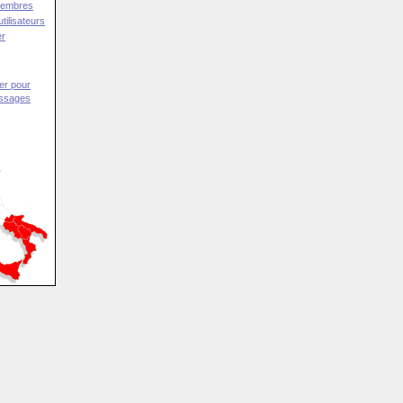
Membres
tilisateurs
er
er pour
essages