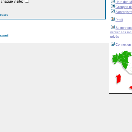
chaque visite:
Liste des 
Groupes d'u
S'enregistr
 passe
Profil
Se connect
vérifier ses m
isco.net
]
privés
Connexion