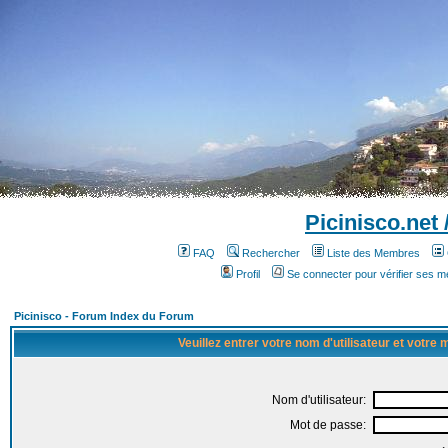
Picinisco.net
FAQ
Rechercher
Liste des Membres
Profil
Se connecter pour vérifier ses 
Picinisco - Forum Index du Forum
Veuillez entrer votre nom d'utilisateur et votre
Nom d'utilisateur:
Mot de passe: