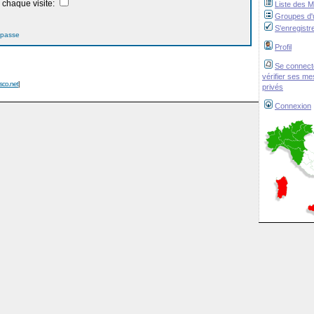
chaque visite:
Liste des 
Groupes d'u
S'enregistr
 passe
Profil
Se connect
vérifier ses m
isco.net
]
privés
Connexion