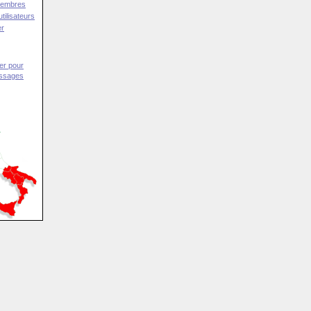
Membres
tilisateurs
er
er pour
essages