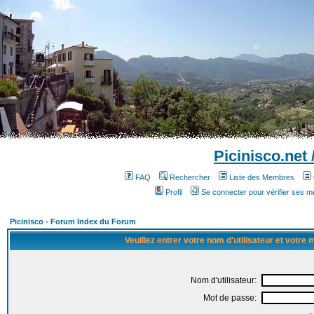
Picinisco.net
FAQ
Rechercher
Liste des Membres
Profil
Se connecter pour vérifier ses 
Picinisco - Forum Index du Forum
Veuillez entrer votre nom d'utilisateur et votre
Nom d'utilisateur:
Mot de passe: