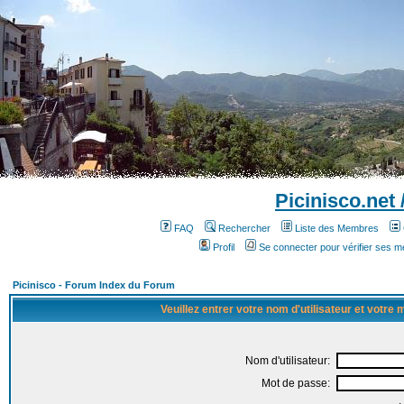
Picinisco.net
FAQ
Rechercher
Liste des Membres
Profil
Se connecter pour vérifier ses 
Picinisco - Forum Index du Forum
Veuillez entrer votre nom d'utilisateur et votre
Nom d'utilisateur:
Mot de passe: