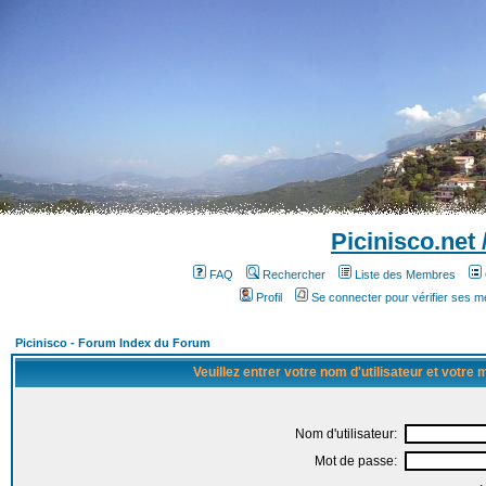
Picinisco.net
FAQ
Rechercher
Liste des Membres
Profil
Se connecter pour vérifier ses 
Picinisco - Forum Index du Forum
Veuillez entrer votre nom d'utilisateur et votre
Nom d'utilisateur:
Mot de passe: