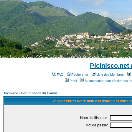
Picinisco.net
FAQ
Rechercher
Liste des Membres
Profil
Se connecter pour vérifier ses 
Picinisco - Forum Index du Forum
Veuillez entrer votre nom d'utilisateur et votre
Nom d'utilisateur:
Mot de passe: