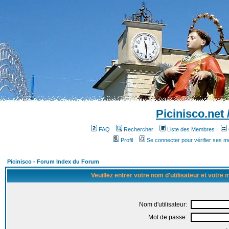
Picinisco.net
FAQ
Rechercher
Liste des Membres
Profil
Se connecter pour vérifier ses 
Picinisco - Forum Index du Forum
Veuillez entrer votre nom d'utilisateur et votre
Nom d'utilisateur:
Mot de passe: