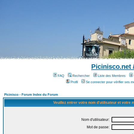
Picinisco.net
FAQ
Rechercher
Liste des Membres
Profil
Se connecter pour vérifier ses 
Picinisco - Forum Index du Forum
Veuillez entrer votre nom d'utilisateur et votre
Nom d'utilisateur:
Mot de passe: