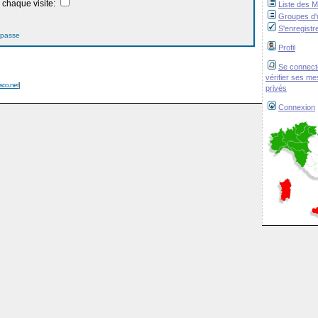
chaque visite:
Liste des 
Groupes d'u
S'enregistr
 passe
Profil
Se connect
vérifier ses m
isco.net
]
privés
Connexion