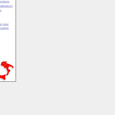
Membres
tilisateurs
er
er pour
essages