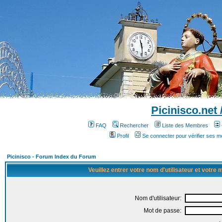
Picinisco.net
FAQ
Rechercher
Liste des Membres
Profil
Se connecter pour vérifier ses 
Picinisco - Forum Index du Forum
Veuillez entrer votre nom d'utilisateur et votre
Nom d'utilisateur:
Mot de passe: