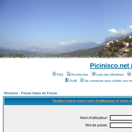
Picinisco.net
FAQ
Rechercher
Liste des Membres
Profil
Se connecter pour vérifier ses 
Picinisco - Forum Index du Forum
Veuillez entrer votre nom d'utilisateur et votre
Nom d'utilisateur:
Mot de passe: