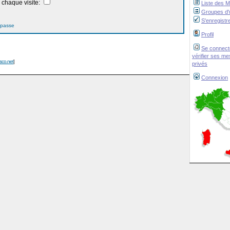
chaque visite:
Liste des 
Groupes d'u
S'enregistr
 passe
Profil
Se connect
vérifier ses m
isco.net
]
privés
Connexion