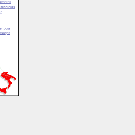
Membres
tilisateurs
er
er pour
essages