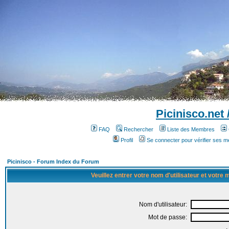
Picinisco.net
FAQ
Rechercher
Liste des Membres
Profil
Se connecter pour vérifier ses 
Picinisco - Forum Index du Forum
Veuillez entrer votre nom d'utilisateur et votre
Nom d'utilisateur:
Mot de passe: