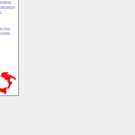
Membres
tilisateurs
er
er pour
essages