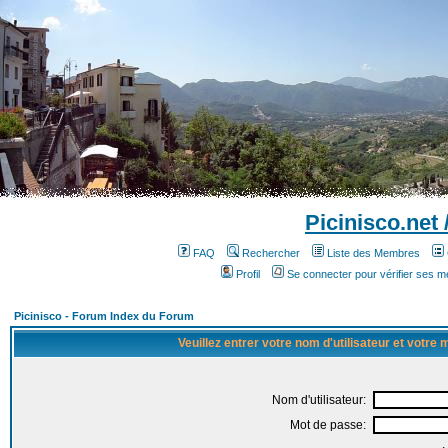
Picinisco.net
FAQ
Rechercher
Liste des Membres
Profil
Se connecter pour vérifier ses 
Picinisco - Forum Index du Forum
Veuillez entrer votre nom d'utilisateur et votre
Nom d'utilisateur:
Mot de passe: