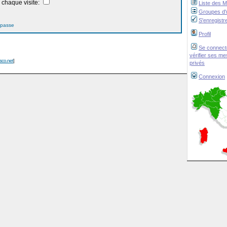
chaque visite:
Liste des 
Groupes d'u
S'enregistr
 passe
Profil
Se connect
vérifier ses m
isco.net
]
privés
Connexion