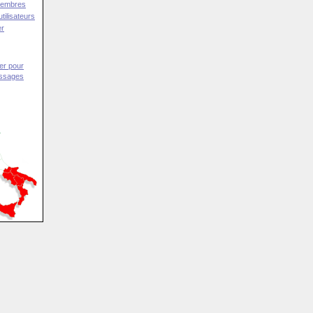
Membres
tilisateurs
er
er pour
essages