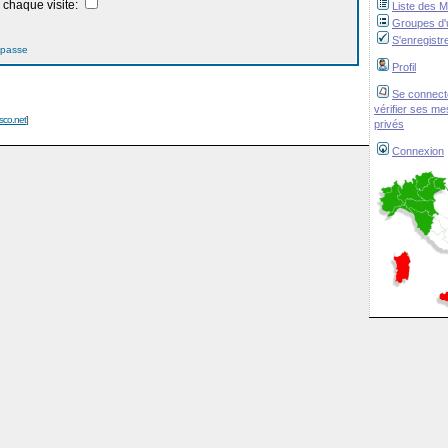
chaque visite:
Liste des 
Groupes d'u
S'enregistr
 passe
Profil
Se connect
vérifier ses m
isco.net
]
privés
Connexion