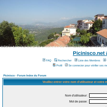
Picinisco.net
FAQ
Rechercher
Liste des Membres
Profil
Se connecter pour vérifier ses 
Picinisco - Forum Index du Forum
Veuillez entrer votre nom d'utilisateur et votre
Nom d'utilisateur:
Mot de passe: