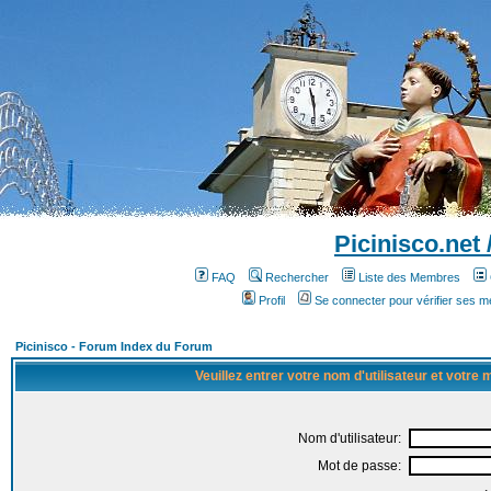
Picinisco.net
FAQ
Rechercher
Liste des Membres
Profil
Se connecter pour vérifier ses 
Picinisco - Forum Index du Forum
Veuillez entrer votre nom d'utilisateur et votre
Nom d'utilisateur:
Mot de passe: