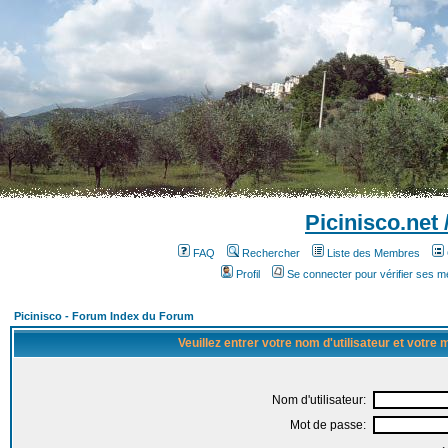
Picinisco.net
FAQ
Rechercher
Liste des Membres
Profil
Se connecter pour vérifier ses 
Picinisco - Forum Index du Forum
Veuillez entrer votre nom d'utilisateur et votre
Nom d'utilisateur:
Mot de passe: